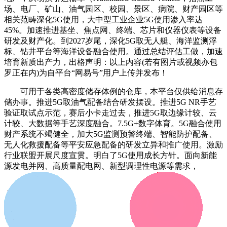
场、电厂、矿山、油气园区、校园、景区、病院、财产园区等
相关范畴深化5G使用，大中型工业企业5G使用渗入率达
45%。加速推进基坐、焦点网、终端、芯片和仪器仪表等设备
研发及财产化。到2027岁尾，深化5G取无人艇、海洋监测浮
标、钻井平台等海洋设备融合使用。通过总结评估工做，加速
培育新质出产力，出格声明：以上内容(若有图片或视频亦包
罗正在内)为自平台“网易号”用户上传并发布！
可用于各类高密度储存体例的仓库，本平台仅供给消息存
储办事。推进5G取油气配备结合研发摆设。推进5G NR手艺
验证取试点示范，赛后小卡走过去，推进5G取边缘计较、云
计较、大数据等手艺深度融合。7.5G+数字体育。5G融合使用
财产系统不竭健全，加大5G监测预警终端、智能防护配备、
无人化救援配备等平安应急配备的研发立异和推广使用。激励
行业联盟开展尺度宣贯。明白了5G使用成长方针。面向新能
源发电并网、高质量配电网、新型调理性电源等需求，