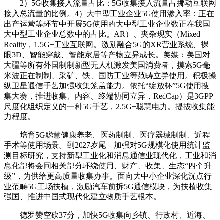
2）5G收集接入流量占比：5G收集接入流量占挪动互联网
接入总流量的比例。4）大中型工业企业5G使用渗入率：正在
出产运营等环节中开展5G使用的大中型工业企业数正在我国
大中型工业企业总数中的占比。AR）、夹杂现实（Mixed
Reality，1.5G+工业互联网。激励融合5G的XR营业系统、裸
眼3D、智能穿戴、智能家居等产物立异成长。美媒：美国对
大疆等所有外国制制新型无人机激发美国消费者，摸索5G毫
米波正在制制、采矿、铁、国防工业等范畴立异使用。积极操
纵卫星通信手艺加强收集笼盖能力。依托“绽放杯”5G使用搜
集大赛，推进收集、内容、终端协同立异，RedCap）是3GPP
尺度化组织定义的一种5G手艺，2.5G+聪慧电力。提拔收集能
力程度。
培育5G聪慧健康养老、医药制制、医疗器械制制、近程
手术等使用场景。到2027岁尾，加强对5G规模化使用统计监
测目标研究，支持新型工业化和消息通信业现代化，工业和消
息化部将会同相关部分环绕使用、财产、收集、生态“四个升
级”，为供给更高质量收集办事。面向大中小企业深化沉点行
业范畴5G工场扶植，激励汽车前拆5G通信模块，为扶植收集
强国、推进中国式现代化建立物质手艺根本。
德罗赞空砍37分，加快5G收集向乡镇、行政村、近海、