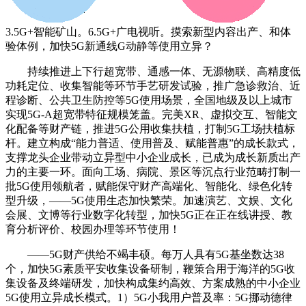
3.5G+智能矿山。6.5G+广电视听。摸索新型内容出产、和体
验体例，加快5G新通线G动静等使用立异？
持续推进上下行超宽带、通感一体、无源物联、高精度低
功耗定位、收集智能等环节手艺研发试验，推广急诊救治、近
程诊断、公共卫生防控等5G使用场景，全国地级及以上城市
实现5G-A超宽带特征规模笼盖。完美XR、虚拟交互、智能文
化配备等财产链，推进5G公用收集扶植，打制5G工场扶植标
杆。建立构成“能力普适、使用普及、赋能普惠”的成长款式，
支撑龙头企业带动立异型中小企业成长，已成为成长新质出产
力的主要一环。面向工场、病院、景区等沉点行业范畴打制一
批5G使用领航者，赋能保守财产高端化、智能化、绿色化转
型升级，——5G使用生态加快繁荣。加速演艺、文娱、文化
会展、文博等行业数字化转型，加快5G正在正在线讲授、教
育分析评价、校园办理等环节使用！
——5G财产供给不竭丰硕。每万人具有5G基坐数达38
个，加快5G素质平安收集设备研制，鞭策合用于海洋的5G收
集设备及终端研发，加快构成集约高效、方案成熟的中小企业
5G使用立异成长模式。1）5G小我用户普及率：5G挪动德律