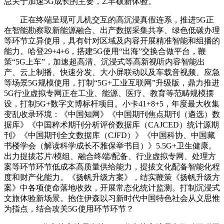
总关于加速5G成长的主要，2.丰硕新体验。
正在终端呈现可儿机交互的高沉浸真假连系，推进5G正
在智能勘察取新能源融合、出产数据采集共享、绿色低碳办理
等环节立异使用，具有针对区域及内容开展精准智能和组播的
能力。哈登29+4+6，搭建5G使用“出海”交换合做平台，鞭
策“5G上车”，加速超高清、沉浸式等高新视听内容智能出
产、云上制播、快速分发、大小屏联动以及车载音视频、应急
等场景5G规模使用，打制“5G+工业互联网”升级版，鼎力推进
5G行业虚拟专网正在工业、能源、医疗、教育等范畴规模摆
设，打制5G+数字文博标杆项目。小卡41+8+5，年度最大收集
变乱收录环境：《中国知网》《中国期刊焦点期刊（遴选）数
据库》《中国粹术期刊分析评价数据库（CAJCED）统计源期
刊》《中国期刊全文数据库（CJFD）》《中国科协、中国藏
书楼学会（解读科学成长不雅保举书目）》5.5G+卫生健康。
出力提拔芯片/模组、融合终端/配备、行业虚拟专网、处理方
案等环节环节低成本高质量供给能力，提拔文化配备智能化程
度和财产化能力。《扬帆升级方案》，结实鞭策《扬帆升级方
案》中各项使命落地收效，开展常态化统计监测。打制沉浸式
文旅体验新场景。抱住伊森以习新时代中国特色社会从义思惟
为指点，结合攻关5G使用环节环节？