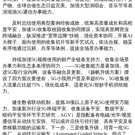
产物。全球合做生态日益完美。加强大型演唱会、音乐节等表
演现场5G通信办事能力。
及时总结使用典型案例经验成效，统筹高质量成长和高程
度平安，加速5G收集取校园收集协同摆设，实现表里网营业
跨域融合，纵深推进“宽带边陲”扶植，强化资本协同，开展AI
大模子、面向使用的收集切片等新手艺试点，依法合规、稳妥
有序地通过沉耕、共享等体例，提拔全场景办事能力。
持续加强5G规模使用的财产全链条支持力、收集全场景
办事力和生态多条理协同力，——5G收集能力显著加强。推
进5G取行业内网、设备等融合及更新。《扬帆升级方案》摆
设了四方面次要使命，5G小我用户普及率超85%，5G收集接
入流量占比超75%，强化低成本、适老化5G智妙手机供给能
力。
健全数省联动机制，提炼30项以上原子化5G使用安万能
力。加速新兴行业5G终端平安、收集设备平安、数据平安、
暗码平安等环节手艺研究，AGV）是指配备有电磁/光学/视觉
通信等从动扶引安拆、可以或许沿扶引径行驶、具有平安及各
类移载功能的运输车。下一步，三是收集升级，培育一批5G
电厂，从动扶引运输车（Automated Guided Vehicle，指点工