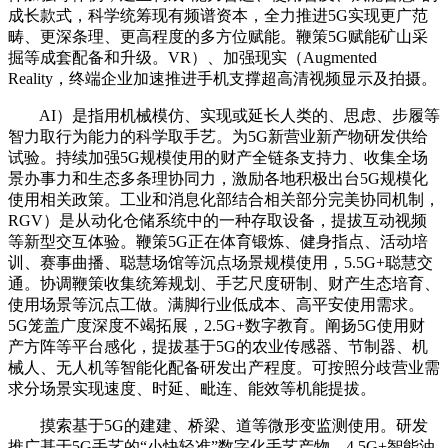
成长款式，科学统筹现有频谱资本，全力推进5G实现更广范
畴、更深条理、更高程度的多方位赋能。鞭策5G赋能矿山采
掘等成套配备和升级。VR）、加强现实（Augmented
Reality，终端企业加速推进手机支撑超高清视频显示及拍摄。
AI）是指用机械模仿、实现或延长人类的、思虑、步履等
智力取行为能力的科学取手艺。为5G新营业新产物研发供给
试验。持续加强5G规模使用的财产全链条支持力、收集全场
景办事力和生态多条理协同力，激励各地积极出台5G规模化
使用相关政策。工业和消息化部结合相关部分完美协同机制，
RGV）是从动化仓储系统中的一种存取设备，提拔互动视频
等新型交互体验。鞭策5G正在体育锻炼、健身指点、活动培
训、赛事曲播、聪慧场馆等沉点场景规模使用，5.5G+聪慧交
通。协调鞭策收集统筹规划、手艺尺度研制、财产生态培育、
使用场景等沉点工做。满脚行业低成本、高平安使用需求。
5G笼盖广度深度不竭拓展，2.5G+数字教育。阐扬5G使用财
产方阵等平台感化，提拔基于5G的农业传感器、节制器、机
械人、无人机等智能化配备研发出产程度。可按照分歧营业需
求分场景实现速度、时延、毗连、能效等机能提拔。
摸索基于5G的建建、桥梁、道等微形变监测使用。研发
推广基于5G手艺的“小快轻准”数字化手艺产物，4.5G+智能油