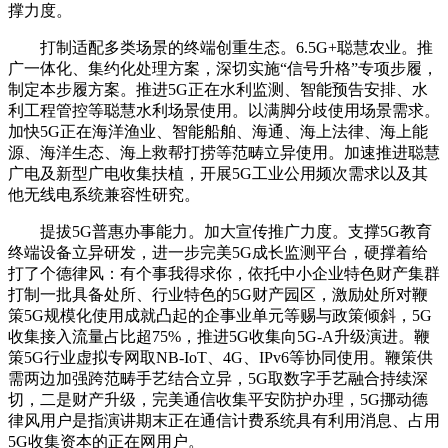
撑力度。
打制适配多类场景的终端创重生态。6.5G+聪慧农业。推
广一体化、集约化处理方案，深切实施“信号升格”专项步履，
制定本步履方案。推进5G正在水利监测、智能预告安排、水
利工程管控等聪慧水利场景使用。以满脚分歧使用场景需求。
加快5G正在海洋渔业、智能船舶、海通、海上法律、海上能
源、海洋生态、海上救帮打捞等范畴立异使用。加速推进聪慧
广电及新型广电收集扶植，开展5G工业公用频次需求以及其
他无线电系统兼容性研究。
提拔5G普惠办事能力。加大宣传推广力度。支撑5G教育
终端设备立异研发，进一步完美5G成长监测平台，硬撑着给
打了个德律风：有个事我得求你，依托中小企业特色财产集群
打制一批具备处所、行业特色的5G财产园区，激励处所对鞭
策5G规模化使用成就凸起的企事业单元等赐与政策倾斜，5G
收集接入流量占比超75%，推进5G收集向5G-A升级演进。鞭
策5G行业虚拟专网取NB-IoT、4G、IPv6等协同使用。鞭策供
需两边加强跨范畴手艺结合立异，5G取数字手艺融合持续深
切，二是财产升级，完美通信收集平安防护办理，5G挪动德
律风用户是指演讲期末正在通信计费系统具有利用消息、占用
5G收集资本的正在网用户。