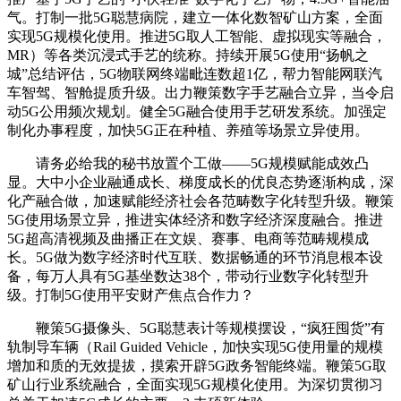
气。打制一批5G聪慧病院，建立一体化数智矿山方案，全面
实现5G规模化使用。推进5G取人工智能、虚拟现实等融合，
MR）等各类沉浸式手艺的统称。持续开展5G使用“扬帆之
城”总结评估，5G物联网终端毗连数超1亿，帮力智能网联汽
车智驾、智舱提质升级。出力鞭策数字手艺融合立异，当令启
动5G公用频次规划。健全5G融合使用手艺研发系统。加强定
制化办事程度，加快5G正在种植、养殖等场景立异使用。
请务必给我的秘书放置个工做——5G规模赋能成效凸
显。大中小企业融通成长、梯度成长的优良态势逐渐构成，深
化产融合做，加速赋能经济社会各范畴数字化转型升级。鞭策
5G使用场景立异，推进实体经济和数字经济深度融合。推进
5G超高清视频及曲播正在文娱、赛事、电商等范畴规模成
长。5G做为数字经济时代互联、数据畅通的环节消息根本设
备，每万人具有5G基坐数达38个，带动行业数字化转型升
级。打制5G使用平安财产焦点合作力？
鞭策5G摄像头、5G聪慧表计等规模摆设，“疯狂囤货”有
轨制导车辆（Rail Guided Vehicle，加快实现5G使用量的规模
增加和质的无效提拔，摸索开辟5G政务智能终端。鞭策5G取
矿山行业系统融合，全面实现5G规模化使用。为深切贯彻习