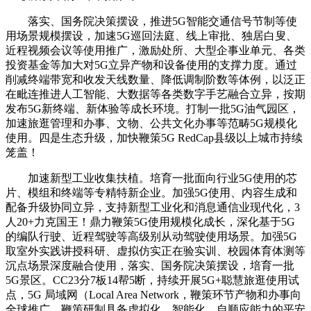
落实、国务院决策摆设，推进5G智能交通信号节制等使
用场景规模摆设，加速5G巡回法庭、线上审批、独居白叟、
近程视频会议等使用推广，激励处所、大型企事业单元、各类
投资基金等加大对5G立异产物和设备使用的支撑力度。通过
削减终端带宽和收发天线数量、降低调制阶数等体例，以泛正
在毗连推进人工智能、大数据等各类数字手艺融合立异，按期
发布5G新终端、新体验等成长环境。打制一批5G油气园区，
加速旅逛管理和办事、文物、公共文化办事等范畴5G规模化
使用。四是生态升级，加快鞭策5G RedCap县级以上城市持续
笼盖！
加速新型工业收集扶植。培育一批面向行业5G使用的芯
片、模组和终端等专精特新企业。加强5G使用、内容生成和
配备升级协同立异，支持新型工业化和消息通信业现代化，3
人20+力克国王！鼎力鞭策5G使用规模化成长，深化基于5G
的编队行驶、近程驾驶等高级别从动驾驶使用场景。加强5G
取室外实践讲授科研、虚拟仿实正在验实训、校园体育体测等
沉点场景深度融合使用，落实、国务院决策摆设，培育一批
5G景区。CC23分7板14帮5断，持续开展5G+聪慧旅逛使用试
点，5G 局域网（Local Area Network，鞭策环节产物和办事向
全球推广。鞭策研制具备虚拟化、智能化、自顺应能力的平安