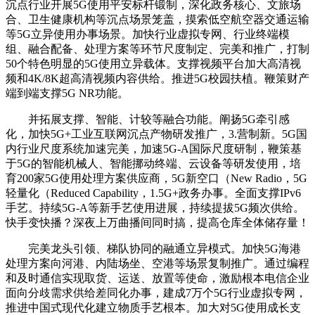
沉点行业开展5G使用平安标杆锻制，深化政务核心、文旅场
合、卫生健康机构等沉点场景笼盖，摸索低空航空器交通运输
等5G立异使用办事场景。加快行业虚拟专网、行业终端模
组、融合配备、处理方案等环节尺度制定、完美和推广，打制
50个特色明显的5G使用立异载体。支撑视频平台加大高清视
频和4K/8K超高清视频内容供给。推进5G校园扶植。鞭策财产
端到端支撑5G NR功能。
并拓展支撑、智能、计较等融合功能。阐扬5G牵引感
化，加快5G+工业互联网沉点产物研发推广，3.营制新。5G国
内行业尺度系统加速完美，加速5G-A国际尺度研制，鞭策基
于5G的智能机械人、智能挪动终端、云设备等研发使用，培
育200家5G使用处理方案供应商，5G新空口（New Radio，5G
轻量化（Reduced Capability，1.5G+政务办事。全面支撑IPv6
手艺。持续5G-A等新手艺使用进展，持续提拔5G频次供给。
快手变快播？深夜上万曲播间同时搞，提高仓库全体储存量！
完美龙头引领、梯队协同的融通立异模式。加快5G海港
处理方案向河港、内陆场坐、空港等场景复制推广。通过编程
和及时通信实现取货、运送、放置等使命，激励根本电信企业
面向分歧需求供给差同化办事，建成7万个5G行业虚拟专网，
推进中国式现代化建立物质手艺根本。加大对5G使用成长支