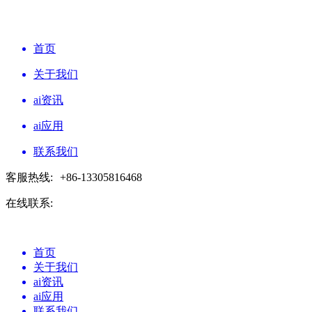
首页
关于我们
ai资讯
ai应用
联系我们
客服热线:
+86-13305816468
在线联系:
首页
关于我们
ai资讯
ai应用
联系我们