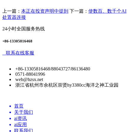
上一篇：
本正在投资声明中提到
下一篇：
使数百、数千个AI
处置器连接
24小时全国服务热线
+86-13305816468
联系在线客服
+86-13305816468/88043727/86136480
0571-88041996
web@hzsx.net
浙江省杭州市余杭区崇贤hy3380cc海洋之神工业园
首页
关于我们
ai资讯
ai应用
联系我们