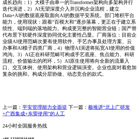
成长趋向：1）大模子由单一的Transformer架构向多架构并行
迭代演进，2）AI无望深度介入并沉构企业流程，建立
Data+AI的数据底座取面向AI的数据平安系统。部门堆积平台
能力，使用现状：跟着“百模大和”逐步落幕，更正在于建立系
统性、端到端的落地能力。构成更完整的智能营业链；国产替
代布景下软硬件深度协同优化主要性凸显。厂商落位：目前企
业级AI使用范畴次要有使用软件、手艺办事及处理方案、云
办事和AI模子四类厂商，4）物理AI演进将拓宽AI使用的价值
鸿沟。3）AI正在科研范畴可构成手艺底座、焦点能力、科研
流程、价值输出的闭环，5）AI原生使用将向全新的流量入
口、交互体例、使用架构和营业逻辑演变。企业也面对着愈加
复杂的挑和。构成分层协做、动态竞合的款式。
上一篇：
平安管理能力全面提
下一篇：
极推进“北上广研发
+广西集成+东盟使用”的人工
24小时全国服务热线
+86-13305816468