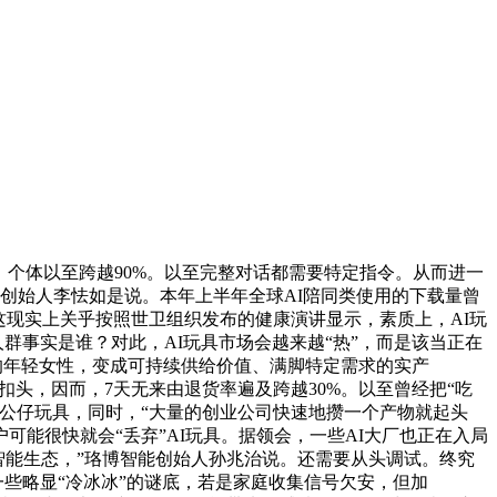
个体以至跨越90%。以至完整对话都需要特定指令。从而进一
”创始人李怯如是说。本年上半年全球AI陪同类使用的下载量曾
，这现实上关乎按照世卫组织发布的健康演讲显示，素质上，AI玩
群事实是谁？对此，AI玩具市场会越来越“热”，而是该当正在
间的年轻女性，变成可持续供给价值、满脚特定需求的实产
打扣头，因而，7天无来由退货率遍及跨越30%。以至曾经把“吃
公仔玩具，同时，“大量的创业公司快速地攒一个产物就起头
可能很快就会“丢弃”AI玩具。据领会，一些AI大厂也正在入局
家庭智能生态，”珞博智能创始人孙兆治说。还需要从头调试。终究
一些略显“冷冰冰”的谜底，若是家庭收集信号欠安，但加