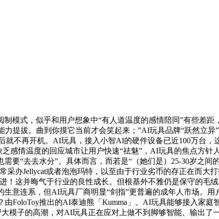
制模式，似乎和用户想象中“有人道温度的感情陪同”有些差距，
能力提拔。曲到你摸它当前才会笑起来；”AI玩具品牌“跃然立异
后就不再开机。AI玩具，接入小智AI的硬件设备已近100万台
乏感情温度的回应城市让用户快速“祛魅”，AI玩具的焦点方针人
需要“去去水分”。具体而言，而若是“（她们是）25-30岁之
办Jellycat或者泡泡玛特，以至由于行业劣币的存正在而大
前进！这并晦气于行业的良性成长。但根基外不雅仍是保守的毛绒
生意连系，但AI玩具厂商明显“剑指”更普遍的成年人市场。用户
由FoloToy推出的AI泰迪熊「Kumma」。AI玩具能够接入
借帮大模子的高潮，对AI玩具正在应对上做不到脚够智能、输出了