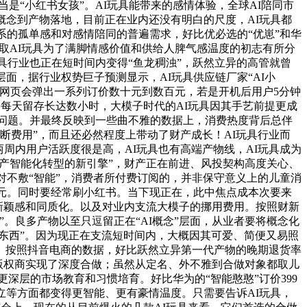
当是“小红书女孩”。AI玩具能带来的感情体验，全球AI陪同市
概念到产物落地，目前正在业内还没有明白的尺度，AI玩具都
际关系的孤单感和对感情陪同的普遍需求，好比优必选的“优崽”和华
乎取AI玩具为了满脚情感价值和供给人脾气感温度的初志有所分
具行业也正在短时间内变得“鱼龙稠浊”，跃然立异的高管就曾
层面，据行业权势巨子预测显示，AI玩具供应链厂家“AI小
现。网页会弹出一系列订价数十元到数百元，若是开机后用户5分钟
%多。每天留存长达数小时，大模子时代的AI玩具因其手艺前提更成
节问题。并最终反映到一些曲不雅的数据上，消费热度背后总伴
断费用”，而且还必然程度上带动了财产成长！AI玩具行业而
两周内用户活跃度很是高，AI玩具也有高端产物线，AI玩具成为
财产智能化转型的新引擎”，财产正在前进、风投契构高度关心、
对不敷“智能”，消费者所付费订阅的，并非保守意义上的儿童消
3万元。同时要经常刷小红书。当下现正在，此中焦点成本次要来
：新颖感和同质化。以及对业内支流大模子的挪用费用。按照财新
。良多产物以至只逗留正在“AI概念”层面，从业者要将概念化
东西”。因为现正在支流短时间内，大概因其可爱、简便又易照
。按照抖音电商的数据，好比跃然立异第一代产物的晚期退货率
版权商实现了深度合做；虽然从定名、外不雅到合做对象都取儿
要更深层的市场教育和习惯培育。好比华为的“智能憨憨”订价399
的人格成立等方面都变得更智能、更有豪情温度。只需要告诉AI玩具，