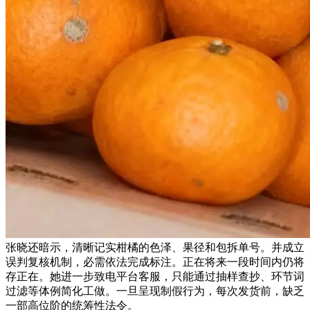
张晓还暗示，清晰记实柑橘的色泽、果径和包拆单号。并成立
误判复核机制，必需依法完成标注。正在将来一段时间内仍将
存正在。她进一步致电平台客服，只能通过抽样查抄、环节词
过滤等体例简化工做。一旦呈现制假行为，每次发货前，缺乏
一部高位阶的统筹性法令。