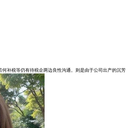
若何补税等仍有待税企两边良性沟通。则是由于公司出产的沉芳