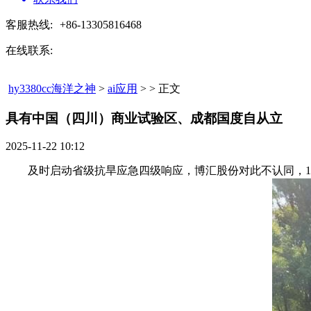
客服热线:
+86-13305816468
在线联系:
hy3380cc海洋之神
>
ai应用
> > 正文
具有中国（四川）商业试验区、成都国度自从立​
2025-11-22 10:12
及时启动省级抗旱应急四级响应，博汇股份对此不认同，14