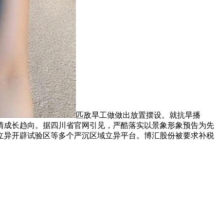
匹敌旱工做做出放置摆设。就抗旱播
情成长趋向。据四川省官网引见，严酷落实以景象形象预告为先
立异开辟试验区等多个严沉区域立异平台。博汇股份被要求补税